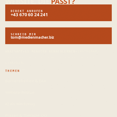
WEBSITE, DIE
PASST?
DIREKT ANRUFEN
+43 670 60 24 241
SCHREIB MIR
tom@medienmacher.biz
WHATSAPP
↗
15 MINUTEN KENNENLERNEN
→
INSTAGRAM
↗
LINKEDIN
↗
THEMEN
Barrierefreiheit & EAA
Website-Rescue
KI als Werkzeug
Praxen & Therapie OÖ