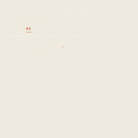
4 BROWSER-GAMES + WORLD · AUSWÄHLEN
KLARE ANGEBOTE
SELBSTGEHOSTET
WCAG 2.2 AA
DSGVO · EU-HOSTING
IMPRESSUM
//
DATENSCHUTZ
//
AGB
SPRACHE
DE
EN
Datenschutz-Einstellungen
//
BARRIEREFREIHEIT
© 2026 TOM ZWICKLHUBER
.
·
RAUM KIRCHDORF AN DER
KREMS · OBERÖSTERREICH