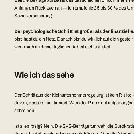
weil die Beiträge auf Basis des tatsächlichen Einkommens n
Anfang an Rücklagen an — ich empfehle 25 bis 30 % des Um
Sozialversicherung.
Der psychologische Schritt ist größer als der finanzielle
bist, hast du ein Netz. Danach bist du wirklich auf dich gestell
wenn sich an deiner täglichen Arbeit nichts ändert.
Wie ich das sehe
Der Schritt aus der Kleinunternehmerregelung ist kein Risiko
davon, dass es funktioniert. Wäre der Plan nicht aufgegangen,
schreiben.
Ist alles rosig? Nein. Die SVS-Beiträge tun weh, die Bürokratie
denen die Auftragslage besser sein könnte. Aber die Alternati