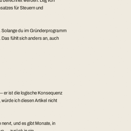
eu berechnet werden. Leg von
satzes für Steuern und
.
Solange du im Gründerprogramm
t. Das fühlt sich anders an, auch
 — er ist die logische Konsequenz
 würde ich diesen Artikel nicht
 nervt, und es gibt Monate, in
ve — zurück in ein