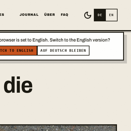
ES
JOURNAL
ÜBER
FAQ
DE
EN
browser is set to English. Switch to the English version?
TCH TO ENGLISH
AUF DEUTSCH BLEIBEN
 die