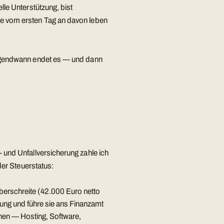
lle Unterstützung, bist
ne vom ersten Tag an davon leben
irgendwann endet es — und dann
 und Unfallversicherung zahle ich
 der Steuerstatus:
berschreite (42.000 Euro netto
ung und führe sie ans Finanzamt
hen — Hosting, Software,