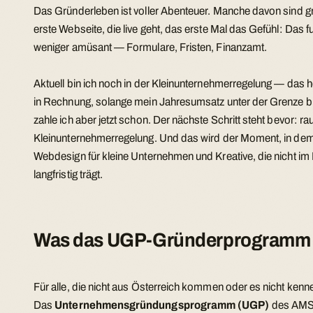
Das Gründerleben ist voller Abenteuer. Manche davon sind gr
erste Webseite, die live geht, das erste Mal das Gefühl: Das 
weniger amüsant — Formulare, Fristen, Finanzamt.
Aktuell bin ich noch in der Kleinunternehmerregelung — das he
in Rechnung, solange mein Jahresumsatz unter der Grenze bl
zahle ich aber jetzt schon. Der nächste Schritt steht bevor: ra
Kleinunternehmerregelung. Und das wird der Moment, in dem
Webdesign für kleine Unternehmen und Kreative, die nicht im
langfristig trägt.
Was das UGP-Gründerprogramm 
Für alle, die nicht aus Österreich kommen oder es nicht kenn
Das
Unternehmensgründungsprogramm (UGP)
des AMS u