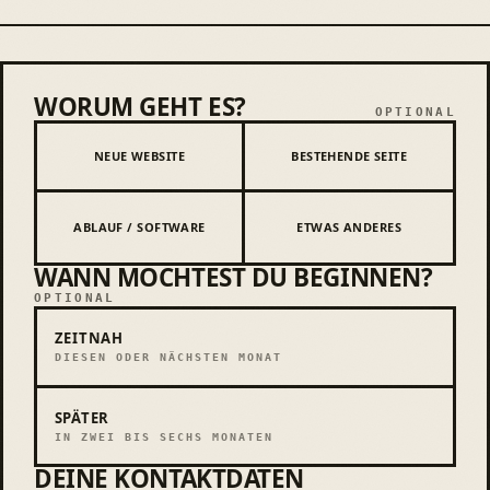
WORUM GEHT ES?
Bitte leer lassen
Worum geht es?
OPTIONAL
NEUE WEBSITE
BESTEHENDE SEITE
ABLAUF / SOFTWARE
ETWAS ANDERES
WANN MÖCHTEST DU BEGINNEN?
Wann möchtest du beginnen?
OPTIONAL
ZEITNAH
DIESEN ODER NÄCHSTEN MONAT
SPÄTER
IN ZWEI BIS SECHS MONATEN
DEINE KONTAKTDATEN
Deine Kontaktdaten