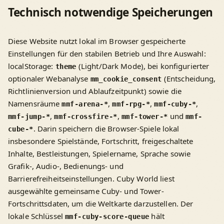
Technisch notwendige Speicherungen
Diese Website nutzt lokal im Browser gespeicherte
Einstellungen für den stabilen Betrieb und Ihre Auswahl:
localStorage:
(Light/Dark Mode), bei konfigurierter
theme
optionaler Webanalyse
(Entscheidung,
mm_cookie_consent
Richtlinienversion und Ablaufzeitpunkt) sowie die
Namensräume
,
,
,
mmf-arena-*
mmf-rpg-*
mmf-cuby-*
,
,
und
mmf-jump-*
mmf-crossfire-*
mmf-tower-*
mmf-
. Darin speichern die Browser-Spiele lokal
cube-*
insbesondere Spielstände, Fortschritt, freigeschaltete
Inhalte, Bestleistungen, Spielername, Sprache sowie
Grafik-, Audio-, Bedienungs- und
Barrierefreiheitseinstellungen. Cuby World liest
ausgewählte gemeinsame Cuby- und Tower-
Fortschrittsdaten, um die Weltkarte darzustellen. Der
lokale Schlüssel
hält
mmf-cuby-score-queue