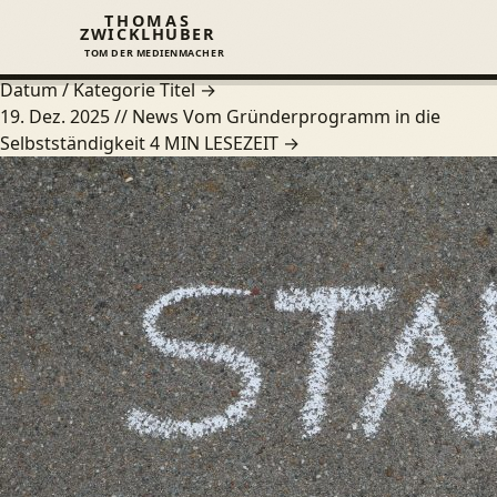
Startseite
/
Journal
/
Selbstständigkeit
THOMAS
SELBSTSTÄNDIGKEIT
ZWICKLHUBER
TOM DER MEDIENMACHER
Beiträge aus dem Journal.
SP
Datum / Kategorie
Titel
→
19. Dez. 2025
// News
Vom Gründerprogramm in die
L
Selbstständigkeit
4 MIN LESEZEIT
→
W
A
G
J
Ü