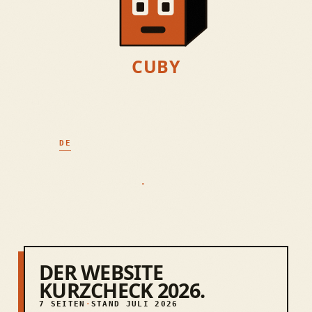
CUBY
4 BROWSER-GAMES + WORLD · AUSWÄHLEN
KLARE ANGEBOTE
SELBSTGEHOSTET
WCAG 2.2 AA
DSGVO · EU-HOSTING
IMPRESSUM
//
DATENSCHUTZ
//
AGB
SPRACHE
DE
EN
Datenschutz-Einstellungen
//
BARRIEREFREIHEIT
© 2026 TOM ZWICKLHUBER
.
·
RAUM KIRCHDORF AN DER
KREMS · OBERÖSTERREICH
DER WEBSITE
KURZCHECK 2026.
7 SEITEN
STAND JULI 2026