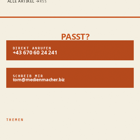
ALLE ARTIKEL →
RSS
BRAUCHST DU EINE
WEBSITE, DIE
PASST?
DIREKT ANRUFEN
+43 670 60 24 241
SCHREIB MIR
tom@medienmacher.biz
WHATSAPP
↗
15 MINUTEN KENNENLERNEN
→
INSTAGRAM
↗
LINKEDIN
↗
THEMEN
Barrierefreiheit & EAA