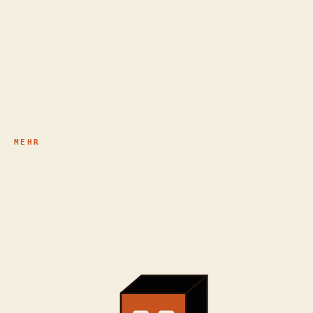
Website-Rescue
KI als Werkzeug
Praxen & Therapie OÖ
Personenmarken & Bühne
MEHR
Pakete & Preise
Zertifikate
Journal