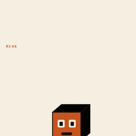
KI als Werkzeug
Praxen & Therapie OÖ
Personenmarken & Bühne
MEHR
Pakete & Preise
Zertifikate
Journal