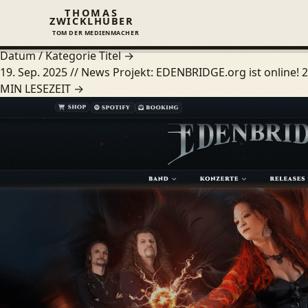
Startseite
/
Journal
/
development
THOMAS
DEVELOPMENT
ZWICKLHUBER
TOM DER MEDIENMACHER
Beiträge aus dem Journal.
SP
Datum / Kategorie
Titel
→
19. Sep. 2025
// News
Projekt: EDENBRIDGE.org ist online!
2
L
MIN LESEZEIT
→
W
A
G
J
Ü