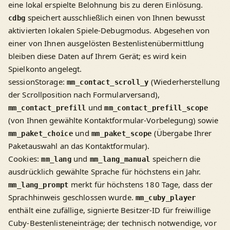
eine lokal erspielte Belohnung bis zu deren Einlösung.
speichert ausschließlich einen von Ihnen bewusst
cdbg
aktivierten lokalen Spiele-Debugmodus. Abgesehen von
einer von Ihnen ausgelösten Bestenlistenübermittlung
bleiben diese Daten auf Ihrem Gerät; es wird kein
Spielkonto angelegt.
sessionStorage:
(Wiederherstellung
mm_contact_scroll_y
der Scrollposition nach Formularversand),
und
mm_contact_prefill
mm_contact_prefill_scope
(von Ihnen gewählte Kontaktformular-Vorbelegung) sowie
und
(Übergabe Ihrer
mm_paket_choice
mm_paket_scope
Paketauswahl an das Kontaktformular).
Cookies:
und
speichern die
mm_lang
mm_lang_manual
ausdrücklich gewählte Sprache für höchstens ein Jahr.
merkt für höchstens 180 Tage, dass der
mm_lang_prompt
Sprachhinweis geschlossen wurde.
mm_cuby_player
enthält eine zufällige, signierte Besitzer-ID für freiwillige
Cuby-Bestenlisteneinträge; der technisch notwendige, vor