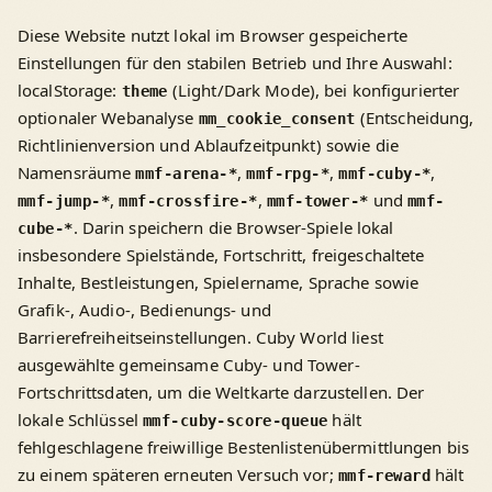
Diese Website nutzt lokal im Browser gespeicherte
Einstellungen für den stabilen Betrieb und Ihre Auswahl:
localStorage:
(Light/Dark Mode), bei konfigurierter
theme
optionaler Webanalyse
(Entscheidung,
mm_cookie_consent
Richtlinienversion und Ablaufzeitpunkt) sowie die
Namensräume
,
,
,
mmf-arena-*
mmf-rpg-*
mmf-cuby-*
,
,
und
mmf-jump-*
mmf-crossfire-*
mmf-tower-*
mmf-
. Darin speichern die Browser-Spiele lokal
cube-*
insbesondere Spielstände, Fortschritt, freigeschaltete
Inhalte, Bestleistungen, Spielername, Sprache sowie
Grafik-, Audio-, Bedienungs- und
Barrierefreiheitseinstellungen. Cuby World liest
ausgewählte gemeinsame Cuby- und Tower-
Fortschrittsdaten, um die Weltkarte darzustellen. Der
lokale Schlüssel
hält
mmf-cuby-score-queue
fehlgeschlagene freiwillige Bestenlistenübermittlungen bis
zu einem späteren erneuten Versuch vor;
hält
mmf-reward