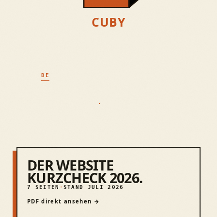
CUBY
4 BROWSER-GAMES + WORLD · AUSWÄHLEN
KLARE ANGEBOTE
SELBSTGEHOSTET
WCAG 2.2 AA
DSGVO · EU-HOSTING
IMPRESSUM
//
DATENSCHUTZ
//
AGB
SPRACHE
DE
EN
Datenschutz-Einstellungen
//
BARRIEREFREIHEIT
© 2026 TOM ZWICKLHUBER
.
·
RAUM KIRCHDORF AN DER
KREMS · OBERÖSTERREICH
DER WEBSITE
KURZCHECK 2026.
7 SEITEN
STAND JULI 2026
PDF direkt ansehen →