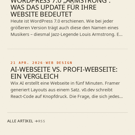
WORDPRESS 7.0 „ARMSTRONG“:
WAS DAS UPDATE FÜR IHRE
WEBSITE BEDEUTET
Heute ist WordPress 7.0 erschienen. Wie bei jeder
größeren Version trägt auch diese den Namen eines
Musikers – diesmal Jazz-Legende Louis Armstrong. Es
ist das Update, das WordPress…
21 APR. 2026
·
WEB DESIGN
AI-WEBSEITE VS. PROFI-WEBSEITE:
EIN VERGLEICH
Wix AI erstellt eine Webseite in fünf Minuten. Framer
generiert Layouts aus einem Satz. v0.dev schreibt
React-Code auf Knopfdruck. Die Frage, die sich jedes
kleine Unternehmen stellt: Brauche…
ALLE ARTIKEL →
RSS