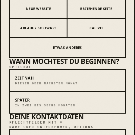
NEUE WEBSITE
BESTEHENDE SEITE
ABLAUF / SOFTWARE
CALIVO
ETWAS ANDERES
WANN MÖCHTEST DU BEGINNEN?
Wann möchtest du beginnen?
OPTIONAL
ZEITNAH
DIESEN ODER NÄCHSTEN MONAT
SPÄTER
IN ZWEI BIS SECHS MONATEN
DEINE KONTAKTDATEN
Deine Kontaktdaten
PFLICHTFELDER MIT *
NAME ODER UNTERNEHMEN, OPTIONAL