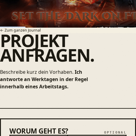
F
← Zum ganzen Journal
PROJEKT
ANFRAGEN.
IM
Beschreibe kurz dein Vorhaben.
Ich
antworte an Werktagen in der Regel
innerhalb eines Arbeitstags.
WORUM GEHT ES?
Bitte leer lassen
Worum geht es?
OPTIONAL