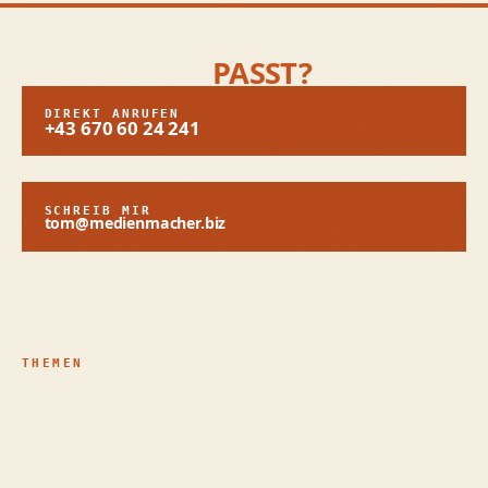
BRAUCHST DU EINE
WEBSITE, DIE
PASST?
DIREKT ANRUFEN
+43 670 60 24 241
SCHREIB MIR
tom@medienmacher.biz
WHATSAPP
↗
15 MINUTEN KENNENLERNEN
→
INSTAGRAM
↗
LINKEDIN
↗
THEMEN
Barrierefreiheit & EAA
Website-Rescue