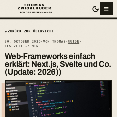
THOMAS
ZWICKLHUBER
MENÜ 
TOM DER MEDIENMACHER
SP
←
ZURÜCK ZUR ÜBERSICHT
L
30. OKTOBER 2025
·
VON THOMAS
·
GUIDE
·
LESEZEIT ~7 MIN
W
Web-Frameworks einfach
erklärt: Next.js, Svelte und Co.
A
(Update: 2026))
G
J
Ü