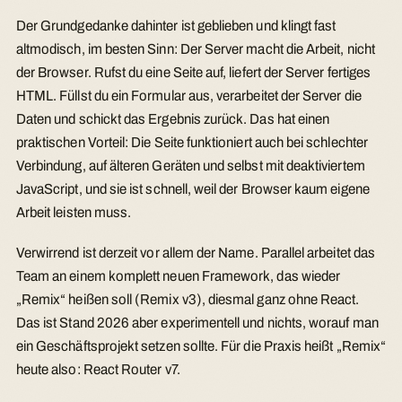
Der Grundgedanke dahinter ist geblieben und klingt fast
altmodisch, im besten Sinn: Der Server macht die Arbeit, nicht
der Browser. Rufst du eine Seite auf, liefert der Server fertiges
HTML. Füllst du ein Formular aus, verarbeitet der Server die
Daten und schickt das Ergebnis zurück. Das hat einen
praktischen Vorteil: Die Seite funktioniert auch bei schlechter
Verbindung, auf älteren Geräten und selbst mit deaktiviertem
JavaScript, und sie ist schnell, weil der Browser kaum eigene
Arbeit leisten muss.
Verwirrend ist derzeit vor allem der Name. Parallel arbeitet das
Team an einem komplett neuen Framework, das wieder
„Remix“ heißen soll (Remix v3), diesmal ganz ohne React.
Das ist Stand 2026 aber experimentell und nichts, worauf man
ein Geschäftsprojekt setzen sollte. Für die Praxis heißt „Remix“
heute also: React Router v7.