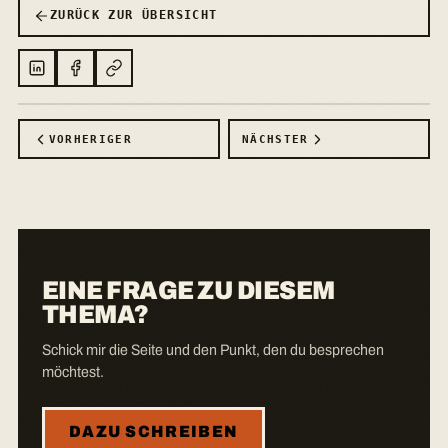
ZURÜCK ZUR ÜBERSICHT
LINKEDIN
FACEBOOK
LINK KOPIEREN
VORHERIGER
NÄCHSTER
EINE FRAGE ZU DIESEM
THEMA?
Schick mir die Seite und den Punkt, den du besprechen
möchtest.
DAZU SCHREIBEN