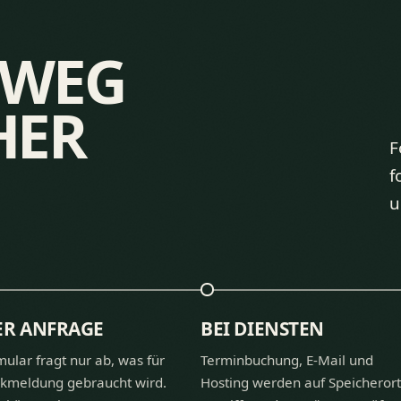
NWEG
HER
F
f
u
ER ANFRAGE
BEI DIENSTEN
ular fragt nur ab, was für
Terminbuchung, E-Mail und
ckmeldung gebraucht wird.
Hosting werden auf Speicherort