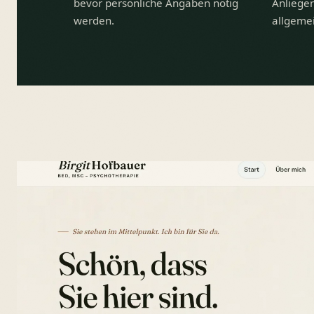
bevor persönliche Angaben nötig
Anliege
werden.
allgemei