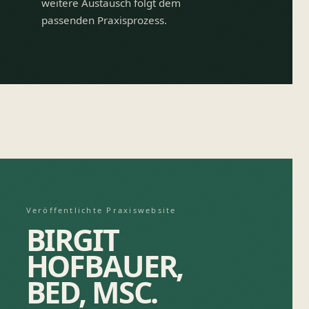
weitere Austausch folgt dem
passenden Praxisprozess.
Veröffentlichte Praxiswebsite
BIRGIT
HOFBAUER,
BED, MSC.