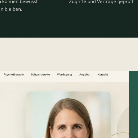
n können bewusst
Zugriffe und Verträge geprüft.
n bleiben.