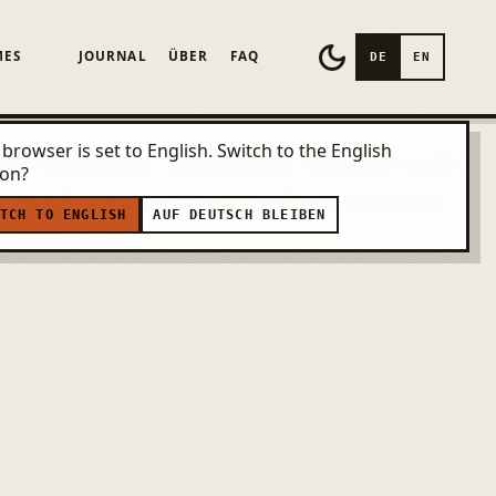
MES
JOURNAL
ÜBER
FAQ
DE
EN
browser is set to English. Switch to the English
 für Releases, Tourdaten, Medien und
ion?
 unabhängig von einzelnen sozialen
TCH TO ENGLISH
AUF DEUTSCH BLEIBEN