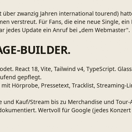
 über zwanzig Jahren international tourend) hatte
rmen verstreut. Für Fans, die eine neue Single, e
war jedes Update ein Anruf bei „dem Webmaster".
AGE-BUILDER.
det. React 18, Vite, Tailwind v4, TypeScript. Gl
aufend gepflegt.
, mit Hörprobe, Pressetext, Tracklist, Streaming-L
 und Kauf/Stream bis zu Merchandise und Tour-
dokumentiert. Wertvoll für Google (jedes Konzert