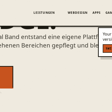
DGE.
LEISTUNGEN
WEBDESIGN
APPS
GA
Your 
al Band entstand eine eigene Plattform
vers
sehenen Bereichen gepflegt und bleiben
SWI
s.