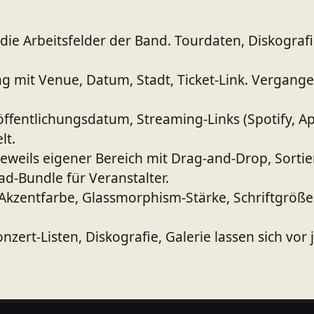
die Arbeitsfelder der Band. Tourdaten, Diskograf
trag mit Venue, Datum, Stadt, Ticket-Link. Verg
öffentlichungsdatum, Streaming-Links (Spotify, A
lt.
 jeweils eigener Bereich mit Drag-and-Drop, Sortie
d-Bundle für Veranstalter.
kzentfarbe, Glassmorphism-Stärke, Schriftgrößen,
zert-Listen, Diskografie, Galerie lassen sich vo