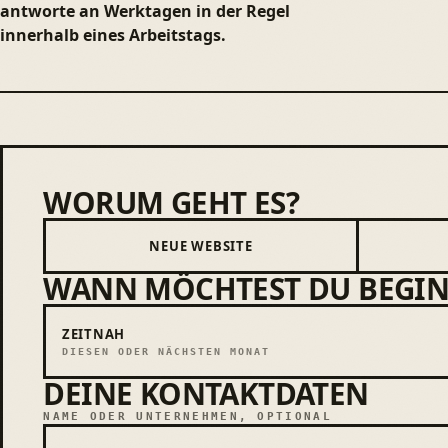
antworte an Werktagen in der Regel
innerhalb eines Arbeitstags.
WORUM GEHT ES?
Bitte leer lassen
Worum geht es?
NEUE WEBSITE
WANN MÖCHTEST DU BEGI
Wann möchtest du beginnen?
ZEITNAH
DIESEN ODER NÄCHSTEN MONAT
DEINE KONTAKTDATEN
Deine Kontaktdaten
NAME ODER UNTERNEHMEN, OPTIONAL