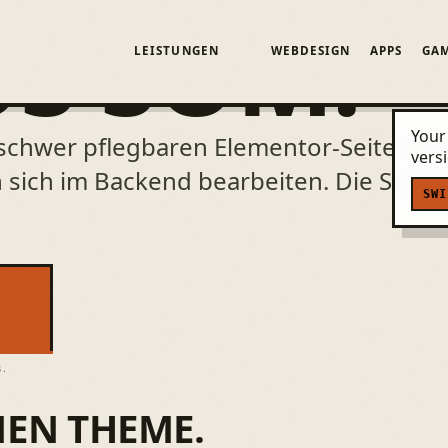
S SOM.
LEISTUNGEN
WEBDESIGN
APPS
GA
Your 
 schwer pflegbaren Elementor-Seite ei
vers
 sich im Backend bearbeiten. Die Speise
SWI
s.
NEN THEME.