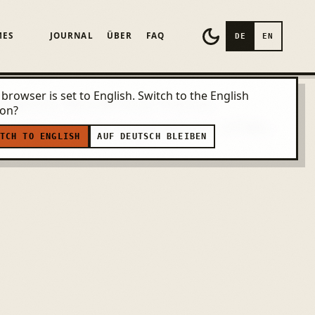
MES
JOURNAL
ÜBER
FAQ
DE
EN
browser is set to English. Switch to the English
n eigenes WordPress-Theme.
ion?
karte liegt als zugänglicher HTML-
TCH TO ENGLISH
AUF DEUTSCH BLEIBEN